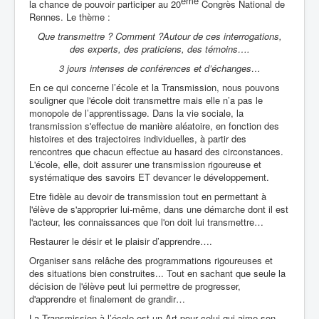
ème
la chance de pouvoir participer au 20
Congrès National de
Rennes. Le thème :
Que transmettre ? Comment ?
Autour de ces interrogations,
des experts, des praticiens, des témoins….
3 jours intenses de conférences et d’échanges…
En ce qui concerne l’école et la Transmission, nous pouvons
souligner que l'école doit transmettre mais elle n’a pas le
monopole de l’apprentissage. Dans la vie sociale, la
transmission s'effectue de manière aléatoire, en fonction des
histoires et des trajectoires individuelles, à partir des
rencontres que chacun effectue au hasard des circonstances.
L'école, elle, doit assurer une transmission rigoureuse et
systématique des savoirs ET devancer le développement.
Etre fidèle au devoir de transmission tout en permettant à
l'élève de s'approprier lui-même, dans une démarche dont il est
l'acteur, les connaissances que l'on doit lui transmettre…
Restaurer le désir et le plaisir d’apprendre….
Organiser sans relâche des programmations rigoureuses et
des situations bien construites... Tout en sachant que seule la
décision de l'élève peut lui permettre de progresser,
d'apprendre et finalement de grandir…
La Transmission à l’école est un Art pour celui qui aime son