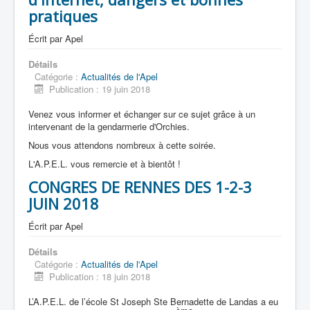
pratiques
Écrit par
Apel
Accueil
Détails
Catégorie :
Actualités de l'Apel
L'Ecole
Publication : 19 juin 2018
La vie dans les classes
Venez vous informer et échanger sur ce sujet grâce à un
intervenant de la gendarmerie d'Orchies.
Infos pratiques
Nous vous attendons nombreux à cette soirée.
Les associations
L'A.P.E.L. vous remercie et à bientôt !
CONGRES DE RENNES DES 1-2-3
JUIN 2018
Écrit par
Apel
Détails
Catégorie :
Actualités de l'Apel
Publication : 18 juin 2018
L’A.P.E.L. de l’école St Joseph Ste Bernadette de Landas a eu