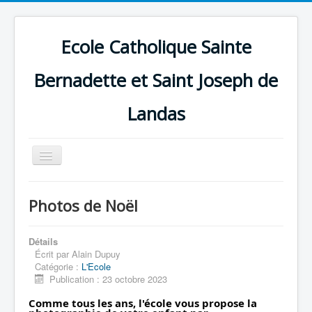
Ecole Catholique Sainte
Bernadette et Saint Joseph de
Landas
Basculer
la
navigation
Photos de Noël
Détails
Écrit par
Alain Dupuy
Catégorie :
L'Ecole
Publication : 23 octobre 2023
Comme tous les ans, l'école vous propose la