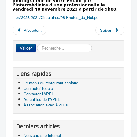
photographie de votre enfant par
l'intermédiaire d'une professionnelle le
vendredi 10 novembre 2023 à partir de 9h00.
files/2023-2024/Circulaires/08-Photos_de_Nol.pdf
Accueil
Précédent
Suivant
L'Ecole
Rechercher
La vie dans les classes
Valider
Infos pratiques
Les associations
Liens rapides
Le menu du restaurant scolaire
Contacter l'école
Contacter l'APEL
Actualités de l'APEL
Association avec A qui s
Derniers articles
Nouveau site internet