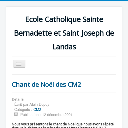
Ecole Catholique Sainte
Bernadette et Saint Joseph de
Landas
Basculer
la
navigation
Chant de Noël des CM2
Détails
Écrit par
Alain Dupuy
Catégorie :
CM2
Publication : 12 décembre 2021
Nous vous présentons le chant de Noël que nous avons répété