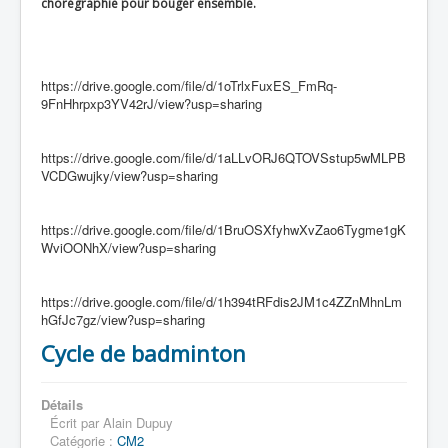
chorégraphie pour bouger ensemble.
https://drive.google.com/file/d/1oTrlxFuxES_FmRq-
9FnHhrpxp3YV42rJ/view?usp=sharing
https://drive.google.com/file/d/1aLLvORJ6QTOVSstup5wMLPB
VCDGwujky/view?usp=sharing
https://drive.google.com/file/d/1BruOSXfyhwXvZao6Tygme1gK
WviOONhX/view?usp=sharing
https://drive.google.com/file/d/1h394tRFdis2JM1c4ZZnMhnLm
hGfJc7gz/view?usp=sharing
Cycle de badminton
Détails
Écrit par
Alain Dupuy
Catégorie :
CM2