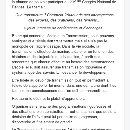
ème
la chance de pouvoir participer au 20
Congrès National de
Rennes. Le thème :
Que transmettre ? Comment ?
Autour de ces interrogations,
des experts, des praticiens, des témoins….
3 jours intenses de conférences et d’échanges…
En ce qui concerne l’école et la Transmission, nous pouvons
souligner que l'école doit transmettre mais elle n’a pas le
monopole de l’apprentissage. Dans la vie sociale, la
transmission s'effectue de manière aléatoire, en fonction des
histoires et des trajectoires individuelles, à partir des
rencontres que chacun effectue au hasard des circonstances.
L'école, elle, doit assurer une transmission rigoureuse et
systématique des savoirs ET devancer le développement.
Etre fidèle au devoir de transmission tout en permettant à
l'élève de s'approprier lui-même, dans une démarche dont il est
l'acteur, les connaissances que l'on doit lui transmettre…
Restaurer le désir et le plaisir d’apprendre….
Organiser sans relâche des programmations rigoureuses et
des situations bien construites... Tout en sachant que seule la
décision de l'élève peut lui permettre de progresser,
d'apprendre et finalement de grandir…
La Transmission à l’école est un Art pour celui qui aime son