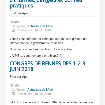
pratiques
Écrit par
Apel
Accueil
Détails
Catégorie :
Actualités de l'Apel
L'Ecole
Publication : 19 juin 2018
La vie dans les classes
Venez vous informer et échanger sur ce sujet grâce à un
intervenant de la gendarmerie d'Orchies.
Infos pratiques
Nous vous attendons nombreux à cette soirée.
Les associations
L'A.P.E.L. vous remercie et à bientôt !
CONGRES DE RENNES DES 1-2-3
JUIN 2018
Écrit par
Apel
Détails
Catégorie :
Actualités de l'Apel
Publication : 18 juin 2018
L’A.P.E.L. de l’école St Joseph Ste Bernadette de Landas a eu