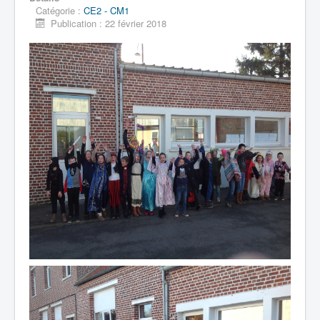
Catégorie :
CE2 - CM1
Publication : 22 février 2018
Accueil
L'Ecole
La vie dans les classes
Infos pratiques
Les associations