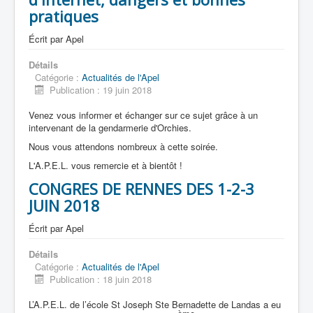
pratiques
Écrit par
Apel
Accueil
Détails
Catégorie :
Actualités de l'Apel
L'Ecole
Publication : 19 juin 2018
La vie dans les classes
Venez vous informer et échanger sur ce sujet grâce à un
intervenant de la gendarmerie d'Orchies.
Infos pratiques
Nous vous attendons nombreux à cette soirée.
Les associations
L'A.P.E.L. vous remercie et à bientôt !
CONGRES DE RENNES DES 1-2-3
JUIN 2018
Écrit par
Apel
Détails
Catégorie :
Actualités de l'Apel
Publication : 18 juin 2018
L’A.P.E.L. de l’école St Joseph Ste Bernadette de Landas a eu