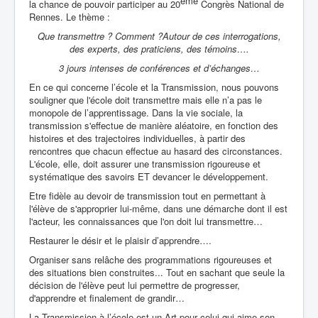
ème
la chance de pouvoir participer au 20
Congrès National de
Rennes. Le thème :
Que transmettre ? Comment ?
Autour de ces interrogations,
des experts, des praticiens, des témoins….
3 jours intenses de conférences et d’échanges…
En ce qui concerne l’école et la Transmission, nous pouvons
souligner que l'école doit transmettre mais elle n’a pas le
monopole de l’apprentissage. Dans la vie sociale, la
transmission s'effectue de manière aléatoire, en fonction des
histoires et des trajectoires individuelles, à partir des
rencontres que chacun effectue au hasard des circonstances.
L'école, elle, doit assurer une transmission rigoureuse et
systématique des savoirs ET devancer le développement.
Etre fidèle au devoir de transmission tout en permettant à
l'élève de s'approprier lui-même, dans une démarche dont il est
l'acteur, les connaissances que l'on doit lui transmettre…
Restaurer le désir et le plaisir d’apprendre….
Organiser sans relâche des programmations rigoureuses et
des situations bien construites... Tout en sachant que seule la
décision de l'élève peut lui permettre de progresser,
d'apprendre et finalement de grandir…
La Transmission à l’école est un Art pour celui qui aime son