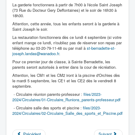
La garderie fonctionnera à partir de 7h00 à l'école Saint Joseph
(73 Rue du Docteur Gery Deffontaines) et le soir de 16h30 à
18h30.
Accueil
Attention, cette année, tous les enfants seront à la garderie à
Saint Joseph le soir.
L'Ecole
La restauration fonctionnera dès ce lundi 4 septembre (si votre
enfant mange ce lundi, n'oubliez pas de réserver son repas par
La vie dans les classes
téléphone au 03-20-79-11-48 ou par mail à
st-bernadette-st-
joseph.landas@wanadoo.fr
.
Infos pratiques
Pour ce premier jour de classe, à Sainte Bernadette, les
parents seront autorisés à entrer dans la cour de récréation.
Les associations
Attention, les CM1 et les CM2 iront à la piscine d'Orchies dès
le mardi 5 septembre, les CE1 et les CE2 dès le vendredi 8
septembre.
- Circulaire réunion parents-professeur :
files/2023-
2024/Circulaires/01-Circulaire_Runions_parents-professeur.pdf
- Circulaire salle des sports et piscine :
files/2023-
2024/Circulaires/02-Circulaire_Salle_des_sports_et_Piscine.pdf
Précédent
Suivant