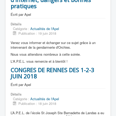
pratiques
Écrit par
Apel
Accueil
Détails
Catégorie :
Actualités de l'Apel
L'Ecole
Publication : 19 juin 2018
La vie dans les classes
Venez vous informer et échanger sur ce sujet grâce à un
intervenant de la gendarmerie d'Orchies.
Infos pratiques
Nous vous attendons nombreux à cette soirée.
Les associations
L'A.P.E.L. vous remercie et à bientôt !
CONGRES DE RENNES DES 1-2-3
JUIN 2018
Écrit par
Apel
Détails
Catégorie :
Actualités de l'Apel
Publication : 18 juin 2018
L’A.P.E.L. de l’école St Joseph Ste Bernadette de Landas a eu