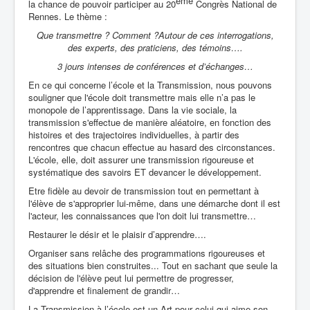
ème
la chance de pouvoir participer au 20
Congrès National de
Rennes. Le thème :
Que transmettre ? Comment ?
Autour de ces interrogations,
des experts, des praticiens, des témoins….
3 jours intenses de conférences et d’échanges…
En ce qui concerne l’école et la Transmission, nous pouvons
souligner que l'école doit transmettre mais elle n’a pas le
monopole de l’apprentissage. Dans la vie sociale, la
transmission s'effectue de manière aléatoire, en fonction des
histoires et des trajectoires individuelles, à partir des
rencontres que chacun effectue au hasard des circonstances.
L'école, elle, doit assurer une transmission rigoureuse et
systématique des savoirs ET devancer le développement.
Etre fidèle au devoir de transmission tout en permettant à
l'élève de s'approprier lui-même, dans une démarche dont il est
l'acteur, les connaissances que l'on doit lui transmettre…
Restaurer le désir et le plaisir d’apprendre….
Organiser sans relâche des programmations rigoureuses et
des situations bien construites... Tout en sachant que seule la
décision de l'élève peut lui permettre de progresser,
d'apprendre et finalement de grandir…
La Transmission à l’école est un Art pour celui qui aime son