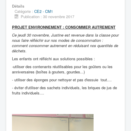
Détails
Catégorie :
CE2 - CM1
Publication : 30 novembre 2017
Accueil
PROJET ENVIRONNEMENT : CONSOMMER AUTREMENT
L'Ecole
Ce jeudi 30 novembre, Justine est revenue dans la classe pour
nous faire réfléchir sur nos modes de consommation :
La vie dans les classes
comment consommer autrement en réduisant nos quantités de
déchets.
Infos pratiques
Les enfants ont réfléchi aux solutions possibles :
-utiliser des contenants réutilisables pour les goûters ou les
Les associations
anniversaires (boîtes à gouters, gourdes...)
- utiliser des éponges pour nettoyer et pas d'essuie tout....
- éviter d'utiliser des sachets individuels, les briques de jus de
fruits individuels....