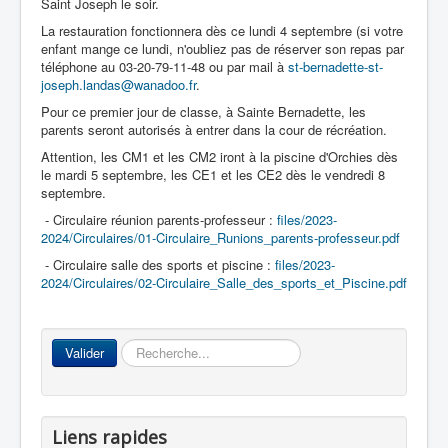
Saint Joseph le soir.
La restauration fonctionnera dès ce lundi 4 septembre (si votre
enfant mange ce lundi, n'oubliez pas de réserver son repas par
téléphone au 03-20-79-11-48 ou par mail à
st-bernadette-st-
Accueil
joseph.landas@wanadoo.fr
.
Pour ce premier jour de classe, à Sainte Bernadette, les
L'Ecole
parents seront autorisés à entrer dans la cour de récréation.
La vie dans les classes
Attention, les CM1 et les CM2 iront à la piscine d'Orchies dès
le mardi 5 septembre, les CE1 et les CE2 dès le vendredi 8
Infos pratiques
septembre.
- Circulaire réunion parents-professeur :
files/2023-
Les associations
2024/Circulaires/01-Circulaire_Runions_parents-professeur.pdf
- Circulaire salle des sports et piscine :
files/2023-
2024/Circulaires/02-Circulaire_Salle_des_sports_et_Piscine.pdf
Rechercher
Valider
Liens rapides