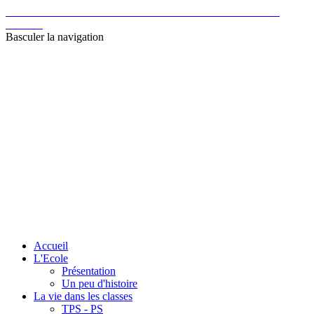
Ecole Catholique Sainte Bernadette et Saint Joseph de
Landas
Basculer la navigation
Accueil
L'Ecole
Présentation
Un peu d'histoire
La vie dans les classes