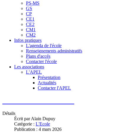
TPS - PS
PS-MS
GS
CP
CE1
CE2
CM1
CM2
Infos pratiques
L'agenda de l'école
Renseignements administratifs
Plans d'accés
Contacter l'école
Les associations
L'APEL
Présentation
Actualités
Contacter l'APEL
Nouveau site internet
Détails
Écrit par
Alain Dupuy
Catégorie :
L'Ecole