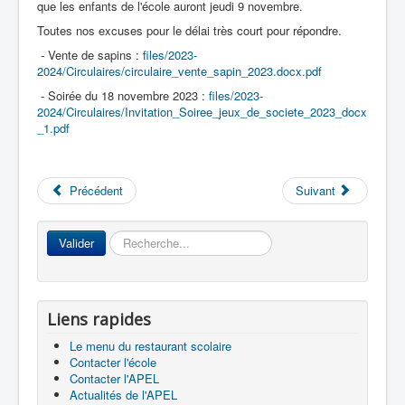
que les enfants de l'école auront jeudi 9 novembre.
Toutes nos excuses pour le délai très court pour répondre.
- Vente de sapins :
files/2023-
Accueil
2024/Circulaires/circulaire_vente_sapin_2023.docx.pdf
- Soirée du 18 novembre 2023 :
files/2023-
L'Ecole
2024/Circulaires/Invitation_Soiree_jeux_de_societe_2023_docx
_1.pdf
La vie dans les classes
Infos pratiques
Précédent
Suivant
Les associations
Rechercher
Valider
Liens rapides
Le menu du restaurant scolaire
Contacter l'école
Contacter l'APEL
Actualités de l'APEL