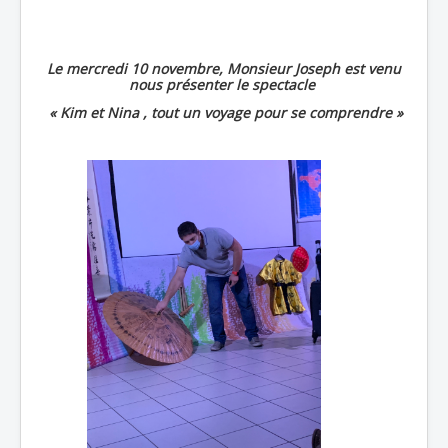
Le mercredi 10 novembre, Monsieur Joseph est venu
Accueil
nous présenter le spectacle
« Kim et Nina , tout un voyage pour se comprendre »
L'Ecole
La vie dans les classes
Infos pratiques
Les associations