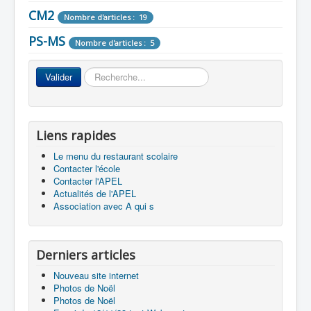
CM2
CM1
Nombre d'articles : 19
Nombre d'articles : 27
PS-MS
CE1
Nombre d'articles : 75
Nombre d'articles : 5
Accueil
CE2
Nombre d'articles : 81
Rechercher
Valider
L'Ecole
La vie dans les classes
Infos pratiques
Liens rapides
Le menu du restaurant scolaire
Les associations
Contacter l'école
Contacter l'APEL
Actualités de l'APEL
Association avec A qui s
Derniers articles
Nouveau site internet
Photos de Noël
Photos de Noël