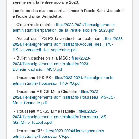
sereinement la rentrée scolaire 2023.
Les listes des classes sont affichées à l'école Saint Joseph et
à l'école Sainte Bernadette.
Accueil
- Circulaire de rentrée :
files/2023-2024/Renseignements
administratifs/Prparation_de_la_rentre_scolaire_2023.pdf
L'Ecole
- Accueil des TPS-PS le vendredi 1er septembre :
files/2023-
2024/Renseignements administratifs/Accueil_des_TPS-
La vie dans les classes
PS_le_vendredi_1er_septembre.pdf
- Bulletin d'adhésion à la MSC :
files/2023-
Infos pratiques
2024/Renseignements administratifs/2023-
Bulletin_dadhsion_MSC.pdf
Les associations
- Trousseau TPS-PS :
files/2023-2024/Renseignements
administratifs/Trousseau_TPS-PS.pdf
- Trousseau MS-GS Mme Charlotte :
files/2023-
2024/Renseignements administratifs/Trousseau_MS-GS-
Mme_Charlotte.pdf
- Trousseau MS-GS Mme Isabelle :
files/2023-
2024/Renseignements administratifs/Trousseau_MS-
GS_Mme_Isabelle.pdf
- Trousseau CP :
files/2023-2024/Renseignements
administratifs/Trousseau_CP.pdf