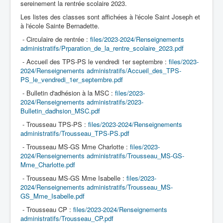
sereinement la rentrée scolaire 2023.
Les listes des classes sont affichées à l'école Saint Joseph et
à l'école Sainte Bernadette.
Accueil
- Circulaire de rentrée :
files/2023-2024/Renseignements
administratifs/Prparation_de_la_rentre_scolaire_2023.pdf
L'Ecole
- Accueil des TPS-PS le vendredi 1er septembre :
files/2023-
2024/Renseignements administratifs/Accueil_des_TPS-
La vie dans les classes
PS_le_vendredi_1er_septembre.pdf
- Bulletin d'adhésion à la MSC :
files/2023-
Infos pratiques
2024/Renseignements administratifs/2023-
Bulletin_dadhsion_MSC.pdf
Les associations
- Trousseau TPS-PS :
files/2023-2024/Renseignements
administratifs/Trousseau_TPS-PS.pdf
- Trousseau MS-GS Mme Charlotte :
files/2023-
2024/Renseignements administratifs/Trousseau_MS-GS-
Mme_Charlotte.pdf
- Trousseau MS-GS Mme Isabelle :
files/2023-
2024/Renseignements administratifs/Trousseau_MS-
GS_Mme_Isabelle.pdf
- Trousseau CP :
files/2023-2024/Renseignements
administratifs/Trousseau_CP.pdf