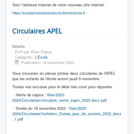
Voici l'adresse internet de notre nouveau site internet :
https://ecolepriveedelandas.toutemonecole.fr
Accueil
Circulaires APEL
L'Ecole
La vie dans les classes
Détails
Écrit par
Alain Dupuy
Catégorie :
L'Ecole
Infos pratiques
Publication : 8 novembre 2023
Les associations
Vous trouverez en pièces jointes deux circulaires de l'APEL
que les enfants de l'école auront jeudi 9 novembre.
Toutes nos excuses pour le délai très court pour répondre.
- Vente de sapins :
files/2023-
2024/Circulaires/circulaire_vente_sapin_2023.docx.pdf
- Soirée du 18 novembre 2023 :
files/2023-
2024/Circulaires/Invitation_Soiree_jeux_de_societe_2023_docx
_1.pdf