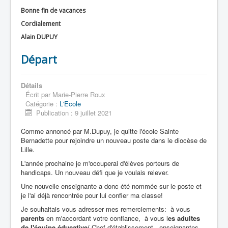
Bonne fin de vacances
Cordialement
Alain DUPUY
Départ
Détails
Écrit par
Marie-Pierre Roux
Catégorie :
L'Ecole
Publication : 9 juillet 2021
Comme annoncé par M.Dupuy, je quitte l'école Sainte
Bernadette pour rejoindre un nouveau poste dans le diocèse de
Lille.
L'année prochaine je m'occuperai d'élèves porteurs de
handicaps. Un nouveau défi que je voulais relever.
Une nouvelle enseignante a donc été nommée sur le poste et
je l'ai déjà rencontrée pour lui confier ma classe!
Je souhaitais vous adresser mes remerciements: à vous
parents
en m'accordant votre confiance, à vous l
es adultes
de l'équipe éducative
( Chef d'établissement , enseignantes,