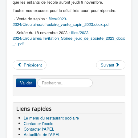
que les enfants de l'école auront jeudi 9 novembre.
Toutes nos excuses pour le délai très court pour répondre.
- Vente de sapins :
files/2023-
Accueil
2024/Circulaires/circulaire_vente_sapin_2023.docx.pdf
- Soirée du 18 novembre 2023 :
files/2023-
L'Ecole
2024/Circulaires/Invitation_Soiree_jeux_de_societe_2023_docx
_1.pdf
La vie dans les classes
Infos pratiques
Précédent
Suivant
Les associations
Rechercher
Valider
Liens rapides
Le menu du restaurant scolaire
Contacter l'école
Contacter l'APEL
Actualités de l'APEL