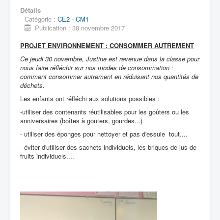
Détails
Catégorie :
CE2 - CM1
Publication : 30 novembre 2017
Accueil
PROJET ENVIRONNEMENT : CONSOMMER AUTREMENT
L'Ecole
Ce jeudi 30 novembre, Justine est revenue dans la classe pour
nous faire réfléchir sur nos modes de consommation :
La vie dans les classes
comment consommer autrement en réduisant nos quantités de
déchets.
Infos pratiques
Les enfants ont réfléchi aux solutions possibles :
-utiliser des contenants réutilisables pour les goûters ou les
Les associations
anniversaires (boîtes à gouters, gourdes...)
- utiliser des éponges pour nettoyer et pas d'essuie tout....
- éviter d'utiliser des sachets individuels, les briques de jus de
fruits individuels....