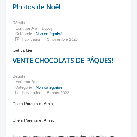
Photos de Noël
Détails
Accueil
Écrit par
Alain Dupuy
Catégorie :
Non catégorisé
L'Ecole
Publication : 13 novembre 2023
La vie dans les classes
tout va bien
VENTE CHOCOLATS DE PÂQUES!
Infos pratiques
Les associations
Détails
Écrit par
Apel
Catégorie :
Non catégorisé
Publication : 15 mars 2022
Chers Parents et Amis,
Chers Parents et Amis,
Nous vous proposons de commander dès aujourd’hui vos