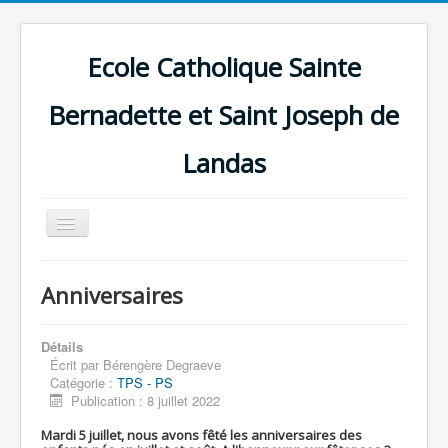
Ecole Catholique Sainte
Bernadette et Saint Joseph de
Landas
Basculer
la
navigation
Anniversaires
Détails
Écrit par
Bérengère Degraeve
Catégorie :
TPS - PS
Publication : 8 juillet 2022
Mardi 5 juillet, nous avons fêté les anniversaires des