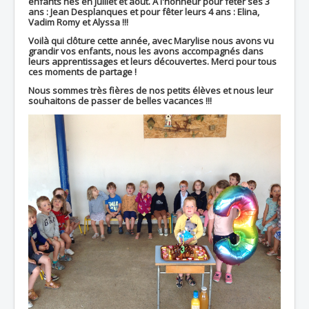
enfants nés en juillet et août. A l'honneur pour fêter ses 3
ans : Jean Desplanques et pour fêter leurs 4 ans : Elina,
Vadim Romy et Alyssa !!!
Voilà qui clôture cette année, avec Marylise nous avons vu
grandir vos enfants, nous les avons accompagnés dans
Accueil
leurs apprentissages et leurs découvertes. Merci pour tous
ces moments de partage !
L'Ecole
Nous sommes très fières de nos petits élèves et nous leur
souhaitons de passer de belles vacances !!!
La vie dans les classes
Infos pratiques
Les associations