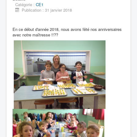
Catégorie :
CE1
Publication : 31 janvier 2018
Accueil
En ce début d'année 2018, nous avons fêté nos anniversaires
avec notre maîtresse !!??
L'Ecole
La vie dans les classes
Infos pratiques
Les associations